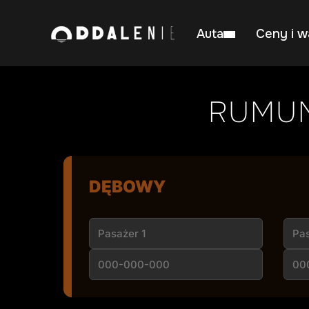
Auta
Ceny i w
RUMUN
DĘBOWY