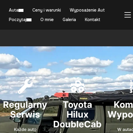
Auta
Ceny i warunki
Wyposażenie Aut
P
Poczytaj
O mnie
Galeria
Kontakt
Regularny
Toyota
Kom
Serwis
Hilux
Wypo
DoubleCab
Każde auto
W autac