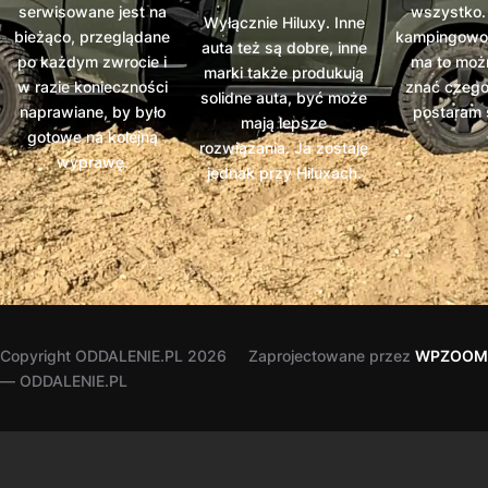
serwisowane jest na
wszystko.
Wyłącznie Hiluxy. Inne
bieżąco, przeglądane
kampingowo. 
auta też są dobre, inne
po każdym zwrocie i
ma to możn
marki także produkują
w razie konieczności
znać czego
solidne auta, być może
naprawiane, by było
postaram s
mają lepsze
gotowe na kolejną
rozwiązania. Ja zostaję
wyprawę.
jednak przy Hiluxach.
Copyright ODDALENIE.PL 2026
Zaprojectowane przez
WPZOOM
— ODDALENIE.PL