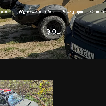
arunki
Wyposażenie Aut
Poczytaj
O mnie
3.0L